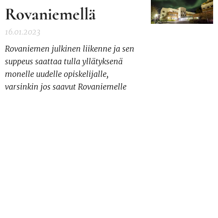
Rovaniemellä
16.01.2023
Rovaniemen julkinen liikenne ja sen
suppeus saattaa tulla yllätyksenä
monelle uudelle opiskelijalle,
varsinkin jos saavut Rovaniemelle
pääkaupunkiseudulta. Lue
vinkkimme Rovaniemellä
liikkumiseen, jotta saapumisesi
tänne on helpompaa!
Kaikki oikeudet pidätetään - 2026
| Rovaniemen Lastu ry
•