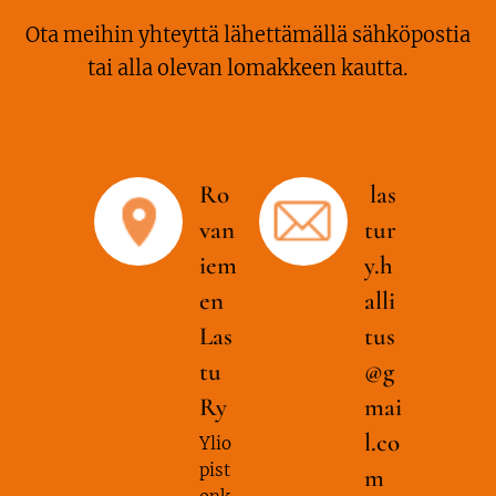
Ota meihin yhteyttä lähettämällä sähköpostia
tai alla olevan lomakkeen kautta.
Ro
las
van
tur
iem
y.h
en
alli
Las
tus
tu
@g
Ry
mai
l.co
Ylio
pist
m