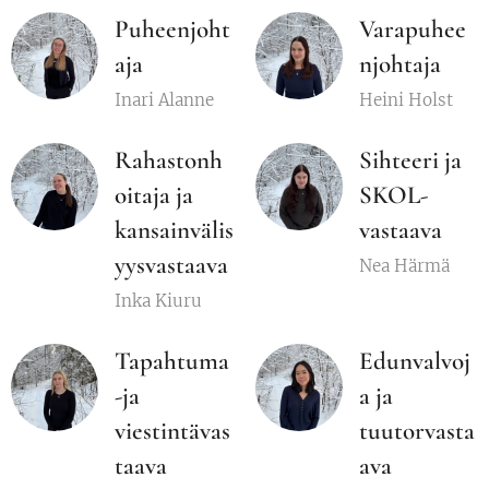
Puheenjoht
Varapuhee
aja
njohtaja
Inari Alanne
Heini Holst
Rahastonh
Sihteeri ja
oitaja ja
SKOL-
kansainvälis
vastaava
yysvastaava
Nea Härmä
Inka Kiuru
Tapahtuma
Edunvalvoj
-ja
a ja
viestintävas
tuutorvasta
taava
ava