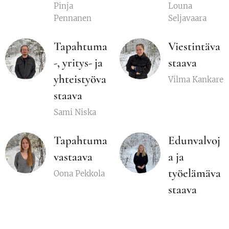
Pinja
Louna
Pennanen
Seljavaara
Tapahtuma
Viestintäva
-, yritys- ja
staava
yhteistyöva
Vilma Kankare
staava
Sami Niska
Tapahtuma
Edunvalvoj
vastaava
a ja
työelämäva
Oona Pekkola
staava
Ida-Lotta
Veijanen