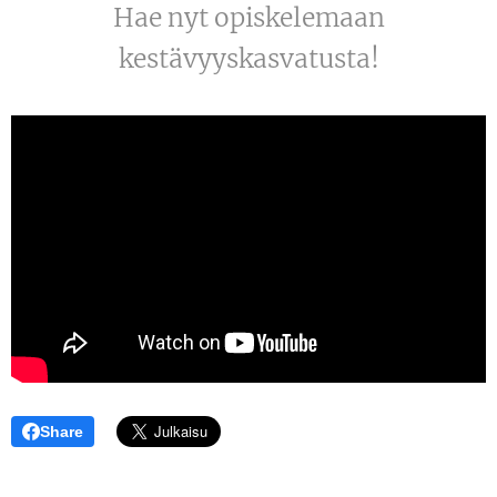
Hae nyt opiskelemaan
kestävyyskasvatusta!
Share