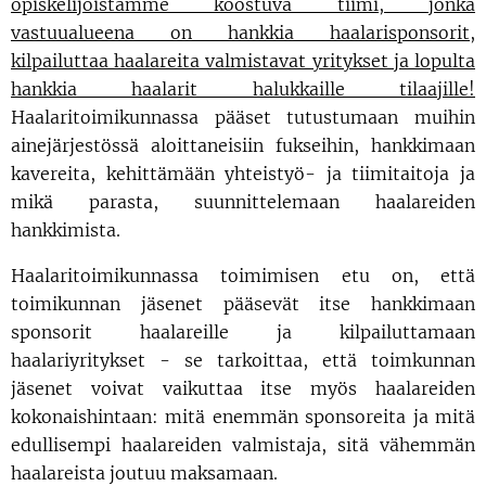
opiskelijoistamme koostuva tiimi, jonka
vastuualueena on hankkia haalarisponsorit,
kilpailuttaa haalareita valmistavat yritykset ja lopulta
hankkia haalarit halukkaille tilaajille!
Haalaritoimikunnassa pääset tutustumaan muihin
ainejärjestössä aloittaneisiin fukseihin, hankkimaan
kavereita, kehittämään yhteistyö- ja tiimitaitoja ja
mikä parasta, suunnittelemaan haalareiden
hankkimista.
Haalaritoimikunnassa toimimisen etu on, että
toimikunnan jäsenet pääsevät itse hankkimaan
sponsorit haalareille ja kilpailuttamaan
haalariyritykset - se tarkoittaa, että toimkunnan
jäsenet voivat vaikuttaa itse myös haalareiden
kokonaishintaan: mitä enemmän sponsoreita ja mitä
edullisempi haalareiden valmistaja, sitä vähemmän
haalareista joutuu maksamaan.