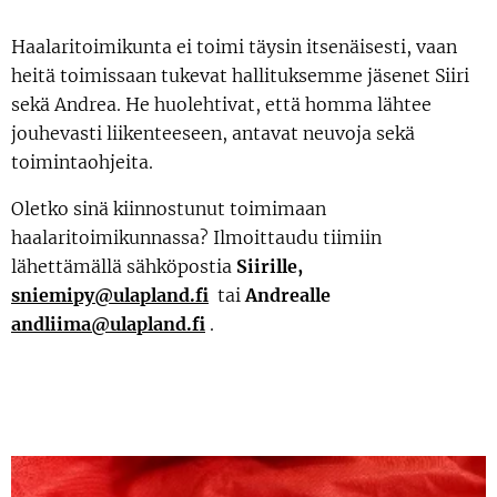
Haalaritoimikunta ei toimi täysin itsenäisesti, vaan
heitä toimissaan tukevat hallituksemme jäsenet Siiri
sekä Andrea. He huolehtivat, että homma lähtee
jouhevasti liikenteeseen, antavat neuvoja sekä
toimintaohjeita.
Oletko sinä kiinnostunut toimimaan
haalaritoimikunnassa? Ilmoittaudu tiimiin
lähettämällä sähköpostia
Siirille,
sniemipy@ulapland.fi
tai
Andrealle
andliima@ulapland.fi
.