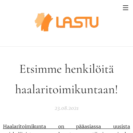
Etsimme henkilöitä
haalaritoimikuntaan!
23.08.2021
Haalaritoimikunta on pääasiassa uusista